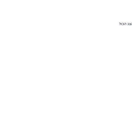
צג הכול