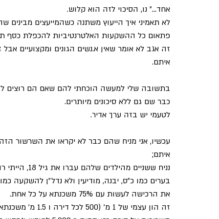
אחד...״ נו, הסיכוי לזה הוא קלוש.
לא תאמיני איך הייעוץ משתנה כשהמייעצים מבינים שה
פתאום כל ההשקעות האלטרנטיביות להכפלת כסף תוך 
זה אגב לא אומר שאין א.נשים הגונים ומקצועיים אבל
איתם.
בתשובה שלי למעשה הוכחתי להם שאם הם רוצים להישא
כבר שם גם ללא סיכונים מיותרים.
לטעמי יש בזה ערך אדיר.
עכשיו, אני מניח שהם כבר לא יקראו את השרשור הזה
איתם;
בערים כמו כ״ס, יבנה, מודיעין ולא נדל״ן להשקעה כמו
את הרכישה לעשות עם 75% משכנתא על כל אחת.
זה הון עצמי של 1 מ׳ (500 לכל דירה ו 1.5 מ׳ משכנתא לכל דירה)