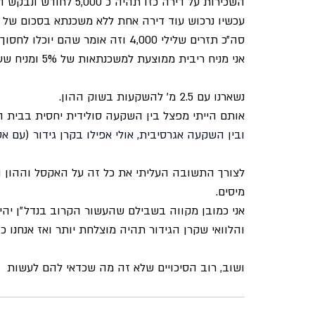
השכירות על דירה כזו תהיה כ 5,000 לחודש ונבקש החזר משכנתא של 9,000 (תזרים שלילי מתוכנן).
עכשיו נרכוש עוד דירה אחת ללא משכנתא בסכום של עד 1.5 מ׳ שתניב כ 4,000 ל
סה״כ תזרים שלילי 4,000 וזה אומר שהם יוכלו לחסוך מעכשיו רק 5,000 בחודש.
אני מניח ריבית ממוצעת למשכנתאות של 5% ומניח שעליית מחירי הנדל״ן בישראל תעמוד על 3.5% לשנה.
נשארנו עם 2.5 מ׳ להשקעות בשוק ההון.
אותם הייתי מפצל בין השקעה סולידית יחסית בבית השקעות
ובין השקעה אגרסיבית, אולי אפילו בקרן גידור (עם אסטר
לצורך התשובה העליתי את כל זה על האקסל וההון העתידי ש
מיסים.
אני כמובן מקווה בשבילם שהעשור הקרוב בנדל״ן יהיה
והלוואי שקרן הגידור תהיה מוצלחת יותר ואז אנחנו כבר מד
ושוב, רוב הסיכויים שלא זה מה שכדאי להם לעשות