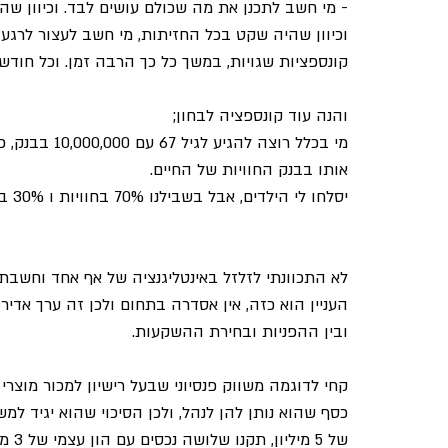
- מי חשב לתכנן את מה שכולם עושים לבד. וכיוון שהכ
וכיוון שהיה שקט בכל החזיתות, מי חשב לעצור לרגע 
קונספציות שגויות, במשך כל כך הרבה זמן. וכל חודש 
והנה עוד קונספציה לבחון;
מי בכלל רוצה
אותו בבנק החוויות של החיים.
יסלחו לי הילדים, אבל בשבילנו 70% בחוויות ו 30% בירושה, נשמע לי מגניב ממש
לא התכוונתי לזלזל באינטליגנציה של אף אחד וחשבת
העניין הוא כזה, אין אסדרה בתחום ולכן זה ערך אדיר 
ובין ההפניות ובחירת ההשקעות.
קחי לדוגמה משווק פנסיוני שבעל רישיון למכור מוצרי
כסף שהוא נותן להן לנהל, ולכן הסיכוי שהוא יגיד למ
של 5