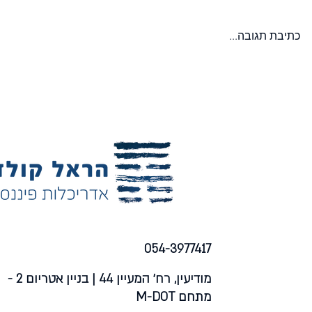
וקצת. הפעם הם הגיעו שלישיה, עם התינוק
כסף, אבל לא ישיר
הכי חמוד בעולם, ואצלי בטלפון הם עוד
שמה שירשת זו ח
כתיבת תגובה...
רשומים ״זוג לקראת חתונה״....
אבל כתוב בצו היר
054-3977417
מודיעין, רח׳ המעיין 44 | בניין אטריום 2 -
מתחם M-DOT