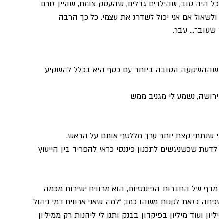
ל היה טוב, שהילדים גדלים, שהעסק צומח, שהיין זורם 
ולשאול אם אני יכול לשדרג את עצמי. כל כך הרבה 
שעובר... עבר.
 להגיע לגיל 67 עם 10,000,000 בבנק, כשההשקעה הטובה ביותר עם כסף היא בכלל להשקיע 
י שנתתי קצת יותר ערך מללטף אותם על הראש.
לדעת שכשניגשים לתכנון פיננסי כדאי להפריד בין הייעוץ 
 מדף של החברות הפיננסיות, הוא מרוויח ישירות מכמה 
שפחה כזאת לקנות משהו כמו; ״למה שאני ארוויח דמי ניהול 
 מיליון, תקנו שלושה נכסים עם הון עצמי של 3 מיליון ועוד מיליון בפיקדון בבנק ותנו לי ליהנות רק ממיליון 